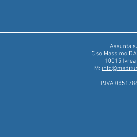
Assunta s.r
C.so Massimo D’A
10015 Ivrea
M:
info@mediturh
P.IVA 085178