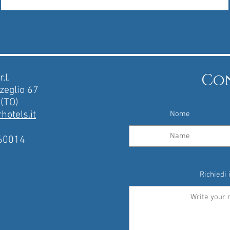
Co
.l.
zeglio 67
 (TO)
otels.it
Nome
60014
Richiedi