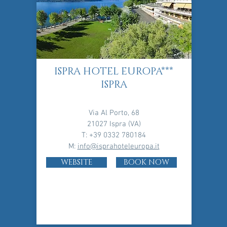
ISPRA HOTEL EUROPA***
ISPRA
Via Al Porto, 68
21027 Ispra (VA)
T: +39 0332 780184
M:
info@isprahoteleuropa.it
WEBSITE
BOOK NOW