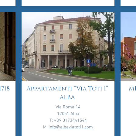
718
Appartamenti ”Via Toti 1”
ME
ALBA
Via Roma 14
12051 Alba
T: +39 0173441544
M:
info@albaviatoti1.com