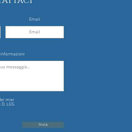
attaci
Email
 informazioni
dei miei
l D. LGS.
Invia