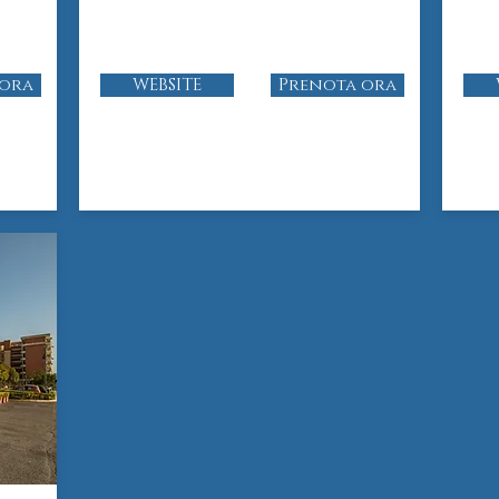
 ora
WEBSITE
Prenota ora