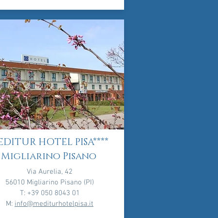
DITUR HOTEL PISA****
Migliarino Pisano
Via Aurelia, 42
56010 Migliarino Pisano (PI)
T: +39 050 8043 01
M:
info@mediturhotelpisa.it