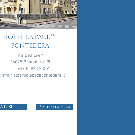
HOTEL LA PACE***
PONTEDERA
Via Belfiore 4
56025 Pontedera (PI)
T: +39 0587 52339
:
info@albergolapacepontedera.it
WEBSITE
Prenota ora