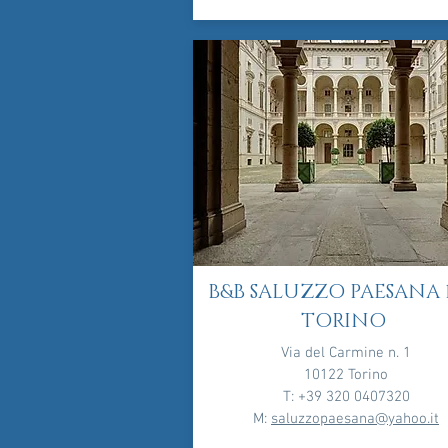
B&B SALUZZO PAESANA 1
TORINO
Via del Carmine n. 1
10122 Torino
T: +39 320 0407320
M:
saluzzopaesana@yahoo.it