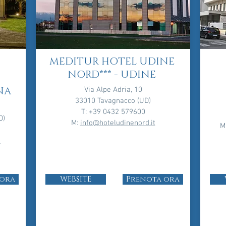
MEDITUR HOTEL UDINE
NORD*** -
UDINE
NA
Via Alpe Adria, 10
33010 Tavagnacco (UD)
T: +39 0432 579600
O)
M:
info@hoteludinenord.it
M
t
 ora
WEBSITE
Prenota ora