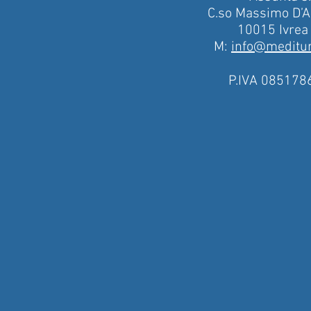
C.so Massimo D’A
10015 Ivrea
M:
info@mediturh
P.IVA 085178