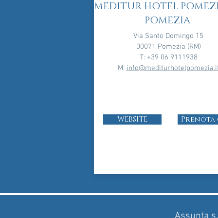
MEDITUR HOTEL POMEZIA
POMEZIA
Via Santo Domingo 15
00071 Pomezia (RM)
T: +39 06 9111938
M:
info@mediturhotelpomezia.i
WEBSITE
Prenota
Assunta s.r