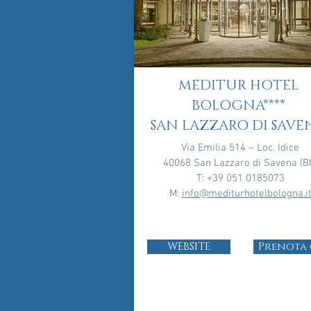
MEDITUR HOTEL
BOLOGNA****
SAN LAZZARO DI SAVE
Via Emilia 514 – Loc. Idice
40068 San Lazzaro di Savena (B
T: +39 051 0185073
M:
info@mediturhotelbologna.i
WEBSITE
Prenota